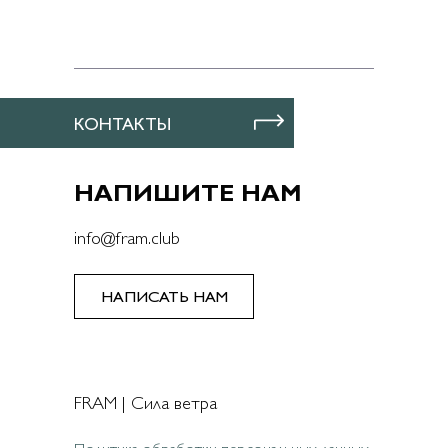
КОНТАКТЫ
НАПИШИТЕ НАМ
info@fram.club
НАПИСАТЬ НАМ
Муйнак
Завтрак в отеле, переезд в Муйнак, когда-то
FRAM | Сила ветра
цветущий город-порт на южном берегу
Аральского моря. Раньше Муйнак снабжал