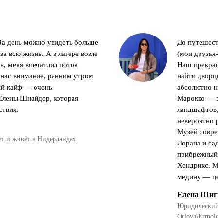
 За день можно увидеть больше
До путешест
за всю жизнь. А в лагере возле
(мои друзья
ь, меня впечатлил поток
Наш прекрас
 нас внимание, ранним утром
найти дворцы
ый кайф — очень
абсолютно н
 Елены Шнайдер, которая
Марокко — э
ствия.
ландшафтов,
невероятно 
Музей совре
т и живёт в Нидерландах
Лорана и са
прибрежный 
Хендрикс. М
медину — це
Елена Шиг
Юридический 
Orlova\Ermol