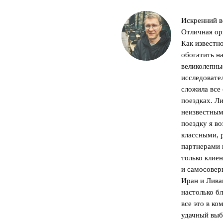
Искренний в
Отличная ор
Как известн
обогатить н
великолепны
исследовате
сложила все
поездках. Л
неизвестным
поездку я в
классными, 
партнерами п
только клие
и самосовер
Иран и Лива
настолько бл
все это в к
удачный выб