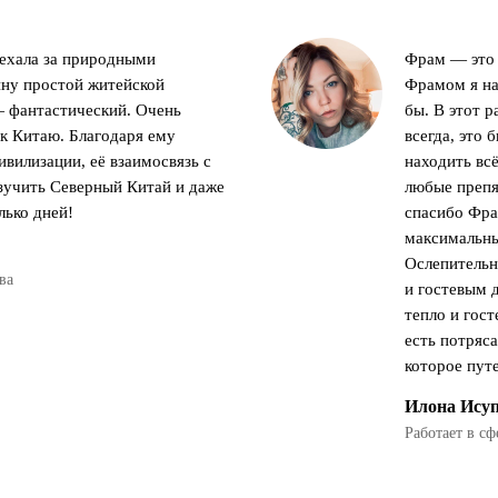
 ехала за природными
Фрам — это 
ину простой житейской
Фрамом я нач
— фантастический. Очень
бы. В этот р
к Китаю. Благодаря ему
всегда, это 
ивилизации, её взаимосвязь с
находить всё
зучить Северный Китай и даже
любые препя
лько дней!
спасибо Фра
максимальны
Ослепительн
ва
и гостевым 
тепло и гос
есть потряс
которое пут
Илона Ису
Работает в с