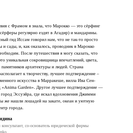
вия с Фрамом я знала, что Марокко — это сёрфинг
-сёрферы регулярно ездят в Агадир) и мандарины.
ный гид Иссам говорил нам, что не так-то просто
 и сады, и, как оказалось, проводник в Марокко
еобходим. После путешествия я могу сказать, что
то уникальная сокровищница впечатлений, цвета,
 памятников архитектуры и людей. Страна
располагает к творчеству, лучшее подтверждение –
менного искусства в Марракеше, вилла Ива Сен-
д «Anima Garden». Другое лучшее подтверждение —
город Эссуэйра, где искал вдохновения Джимми
ы же нашли лошадей на закате, океан и уютную
нтр города.
идина
консультант, со-основатель юридической фирмы
enko