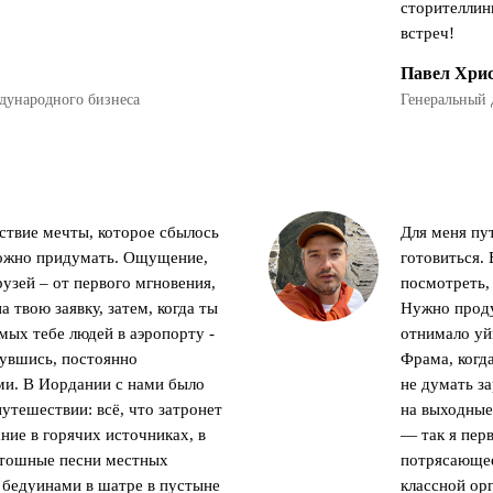
сторителлинг
встреч!
Павел Хри
дународного бизнеса
Генеральный 
твие мечты, которое сбылось
Для меня пу
ложно придумать. Ощущение,
готовиться.
узей – от первого мгновения,
посмотреть, 
а твою заявку, затем, когда ты
Нужно проду
мых тебе людей в аэропорту -
отнимало уй
нувшись, постоянно
Фрама, когда
ми. В Иордании с нами было
не думать з
путешествии: всё, что затронет
на выходные 
ние в горячих источниках, в
— так я пер
стошные песни местных
потрясающее
 бедуинами в шатре в пустыне
классной ор