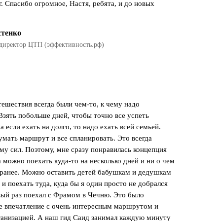
. Спасибо огромное, Настя, ребята, и до новых
стенко
директор ЦТП (эффективность.рф)
тешествия всегда были чем-то, к чему надо
 Взять побольше дней, чтобы точно все успеть
а если ехать на долго, то надо ехать всей семьей.
мать маршрут и все спланировать. Это всегда
му сил. Поэтому, мне сразу понравилась концепция
 можно поехать куда-то на несколько дней и ни о чем
аранее. Можно оставить детей бабушкам и дедушкам
и поехать туда, куда бы я один просто не добрался
вый раз поехал с Фрамом в Чечню. Это было
 впечатление с очень интересным маршрутом и
ганизацией. А наш гид Саид занимал каждую минуту