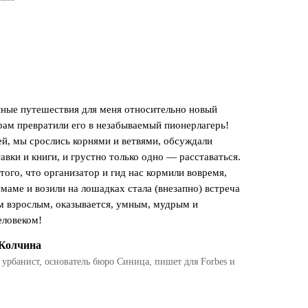
ные путешествия для меня относительно новый
рам превратили его в незабываемый пионерлагерь!
ей, мы срослись корнями и ветвями, обсуждали
авки и книги, и грустно только одно — расставаться.
того, что организатор и гид нас кормили вовремя,
маме и возили на лошадках стала (внезапно) встреча
м взрослым, оказывается, умным, мудрым и
ловеком!
 Колчина
 урбанист, основатель бюро Синица, пишет для Forbes и