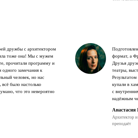
оей дружбы с архитектором
Подготовлен
ила тоже она! Мы с мужем
формат, а Ф
те, прочитали программу и
Друзья друз
и одного замечания к
театры, выст
льный человек, но нас
Результатом 
 всё было настолько
купали в хам
умано, что это невероятно
с внутренни
надёжным че
Анастасия
Архитектор и
преподаёт