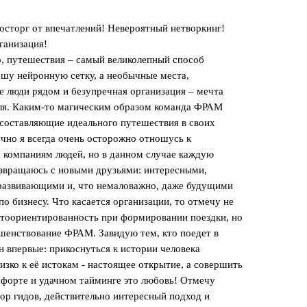
осторг от впечатлений! Невероятный нетворкинг!
ганизация!
о, путешествия – самый великолепный способ
ашу нейронную сетку, а необычные места,
е люди рядом и безупречная организация – мечта
ля. Каким-то магическим образом команда ФРАМ
 составляющие идеального путешествия в своих
ично я всегда очень осторожно отношусь к
 компаниям людей, но в данном случае каждую
озвращаюсь с новыми друзьями: интересными,
развивающими и, что немаловажно, даже будущими
о бизнесу. Что касается организации, то отмечу не
нтоориентированность при формировании поездки, но
шенствование ФРАМ. Завидую тем, кто поедет в
н впервые: прикоснуться к истории человека
изко к её истокам - настоящее открытие, а совершить
омфорте и удачном тайминге это любовь! Отмечу
ор гидов, действительно интересный подход и