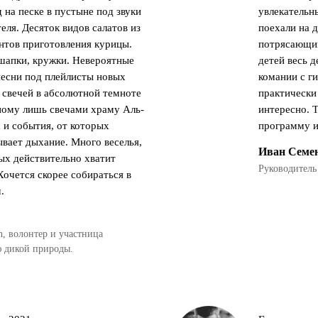
 на песке в пустыне под звуки
увлекательн
еля. Десяток видов салатов из
поехали на 
антов приготовления курицы.
потрясающий
шапки, кружки. Невероятные
детей весь д
песни под плейлисты новых
комании с г
 свечей в абсолютной темноте
практически
ному лишь свечами храму Аль-
интересно. 
 и события, от которых
программу и
вает дыхание. Много веселья,
Иван Семе
рых действительно хватит
Руководитель
 Хочется скорее собираться в
.
h, волонтер и участница
 дикой природы.