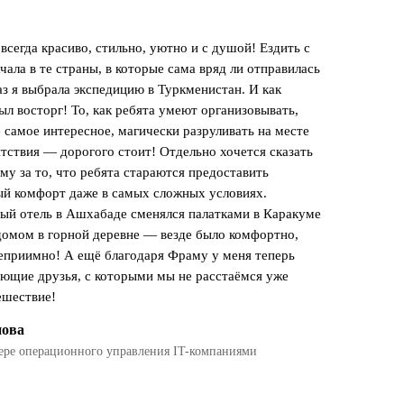
всегда красиво, стильно, уютно и с душой! Ездить с
ала в те страны, в которые сама вряд ли отправилась
аз я выбрала экспедицию в Туркменистан. И как
был восторг! То, как ребята умеют организовывать,
 самое интересное, магически разруливать на месте
тствия — дорогого стоит! Отдельно хочется сказать
му за то, что ребята стараются предоставить
й комфорт даже в самых сложных условиях.
ый отель в Ашхабаде сменялся палатками в Каракуме
домом в горной деревне — везде было комфортно,
теприимно! А ещё благодаря Фраму у меня теперь
ающие друзья, с которыми мы не расстаёмся уже
ешествие!
пова
фере операционного управления IT-компаниями