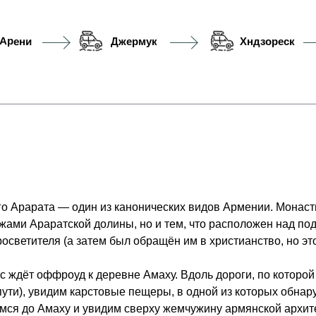
Арени
Джермук
Хндзореск
.
о Арарата — один из канонических видов Армении. Монаст
жами Араратской долины, но и тем, что расположен над по
росветителя (а затем был обращён им в христианство, но эт
с ждёт оффроуд к деревне Амаху. Вдоль дороги, по которой 
 пути), увидим карстовые пещеры, в одной из которых обна
ёмся до Амаху и увидим сверху жемчужину армянской архи