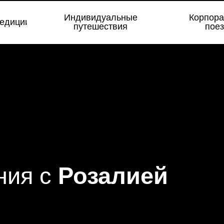
Индивидуальные
Индивидуальные
Корпор
Корпор
едиции
едиции
путешествия
путешествия
поез
поез
ния с
Розалией