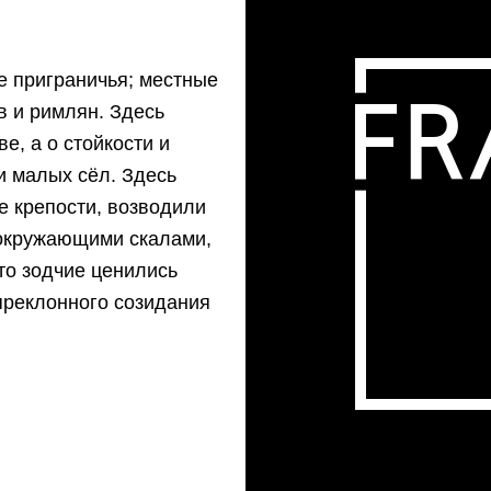
е приграничья; местные
в и римлян. Здесь
е, а о стойкости и
и малых сёл. Здесь
е крепости, возводили
 окружающими скалами,
то зодчие ценились
преклонного созидания