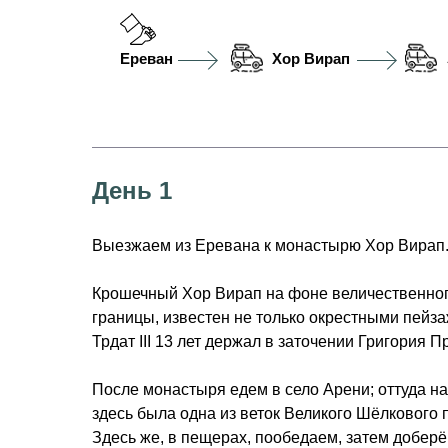
Ереван
Хор Вирап
День 1
Выезжаем из Еревана к монастырю Хор Вирап
Крошечный Хор Вирап на фоне величественног
границы, известен не только окрестными пейза
Трдат III 13 лет держал в заточении Григория П
После монастыря едем в село Арени; оттуда на
здесь была одна из веток Великого Шёлкового
Здесь же, в пещерах, пообедаем, затем добер