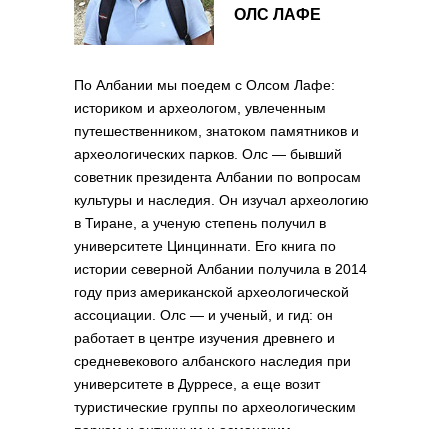
ОЛС ЛАФЕ
По Албании мы поедем с Олсом Лафе:
историком и археологом, увлеченным
путешественником, знатоком памятников и
археологических парков. Олс — бывший
советник президента Албании по вопросам
культуры и наследия. Он изучал археологию
в Тиране, а ученую степень получил в
университете Цинциннати. Его книга по
истории северной Албании получила в 2014
году приз американской археологической
ассоциации. Олс — и ученый, и гид: он
работает в центре изучения древнего и
средневекового албанского наследия при
университете в Дурресе, а еще возит
туристические группы по археологическим
паркам и античным и османским