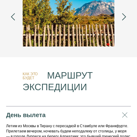
МАРШРУТ
КАК ЭТО
БУДЕТ
ЭКСПЕДИЦИИ
День вылета
Летим из Москвы в Тирану с пересадкой в Стамбуле или Франкфурте.
Прилетаем вечером, ночевать будем неподалеку от столицы, у моря
— в городе Дурресе на берегу Адриатики: это бывший греческий полис