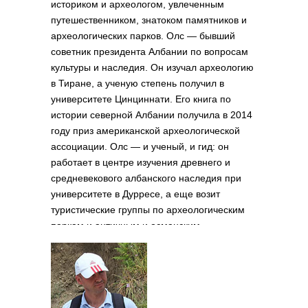
историком и археологом, увлеченным
путешественником, знатоком памятников и
археологических парков. Олс — бывший
советник президента Албании по вопросам
культуры и наследия. Он изучал археологию
в Тиране, а ученую степень получил в
университете Цинциннати. Его книга по
истории северной Албании получила в 2014
году приз американской археологической
ассоциации. Олс — и ученый, и гид: он
работает в центре изучения древнего и
средневекового албанского наследия при
университете в Дурресе, а еще возит
туристические группы по археологическим
паркам и античным и османским
памятникам.