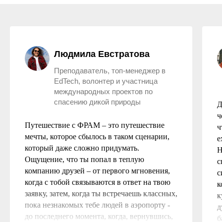
Людмила Евстратова
Преподаватель, топ-менеджер в
EdTech, волонтер и участница
международных проектов по
спасению дикой природы
Д
ч
Путешествие с ФРАМ – это путешествие
ч
мечты, которое сбылось в таком сценарии,
е
который даже сложно придумать.
Н
Ощущение, что ты попал в теплую
с
компанию друзей – от первого мгновения,
с
когда с тобой связываются в ответ на твою
к
заявку, затем, когда ты встречаешь классных,
к
пока незнакомых тебе людей в аэропорту -
д
до последнего момента, когда, вернувшись,
б