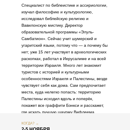
Специалист по библеистике и ассириологии,
изучал философию и культурологию,
исследовал библейскую религию и
Вавилонскую мистику. Директор
образовательной программы «Элуль-
Самбатион». Сейчас учит шумерский и
угаритский языки, потому что — а почему бы
нет; уже 15 лет участвует в археологических
раскопках, работал в Иерусалиме и на всей
территории Израиля. Много лет знакомит
туристов с историей и культурными
особенностями Израиля и Палестины, везде
чувствует себя как дома. Сам предпочитает
места, куда нелегко попасть: территорию
Палестины исходил вдоль и поперёк,
покажет все граффити Бэнкси и расскажет,
где искать лучшую шаурму Вифлеема.
КОГДА? →
2-5 НОЯБРЯ