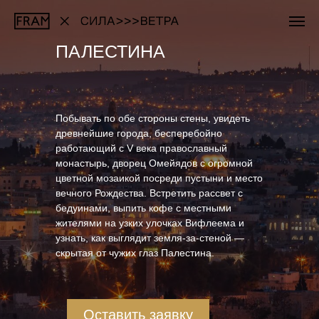
ПАЛЕСТИНА
Побывать по обе стороны стены, увидеть
древнейшие города, бесперебойно
работающий с V века православный
монастырь, дворец Омейядов с огромной
цветной мозаикой посреди пустыни и место
вечного Рождества. Встретить рассвет с
бедуинами, выпить кофе с местными
жителями на узких улочках Вифлеема и
узнать, как выглядит земля-за-стеной —
скрытая от чужих глаз Палестина.
Оставить заявку