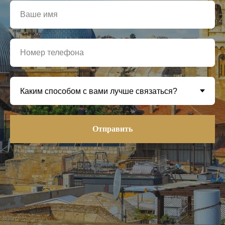
храму Аль-Хазна в Петре. Исторические
места и события, от которых зашкаливает
воображение и захватывает дыхание. Много
веселья, тепла, заботы и впечатлений,
которых действительно хватит надолго, а,
может, и на всю жизнь. Хочется скорее
собираться в следующее путешествие с
ФРАМом.
Отправить