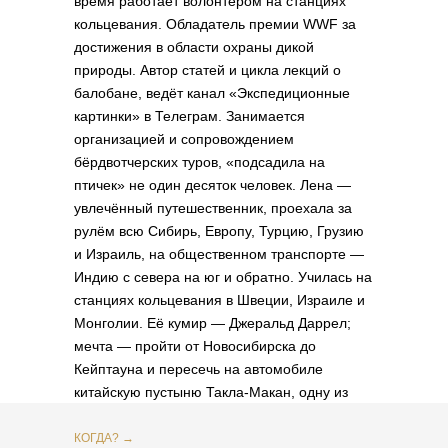
время работает волонтёром на станциях
кольцевания. Обладатель премии WWF за
достижения в области охраны дикой
природы. Автор статей и цикла лекций о
балобане, ведёт канал «Экспедиционные
картинки» в Телеграм. Занимается
организацией и сопровождением
бёрдвотчерских туров, «подсадила на
птичек» не один десяток человек. Лена —
увлечённый путешественник, проехала за
рулём всю Сибирь, Европу, Турцию, Грузию
и Израиль, на общественном транспорте —
Индию с севера на юг и обратно. Училась на
станциях кольцевания в Швеции, Израиле и
Монголии. Её кумир — Джеральд Даррел;
мечта — пройти от Новосибирска до
Кейптауна и пересечь на автомобиле
китайскую пустыню Такла-Макан, одну из
самых больших в мире.
КОГДА? →